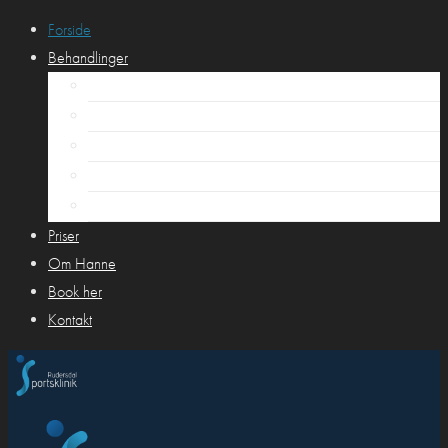
Forside
Behandlinger
AKUPUNKTUR
SPORTSSKADER
MASSAGE
KOSTVEJLEDNING
JAPANSK LIFTING
Priser
Om Hanne
Book her
Kontakt