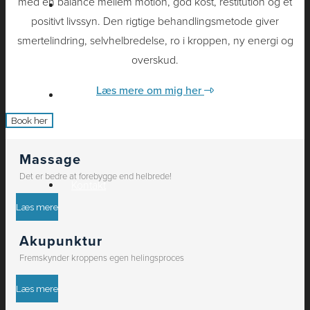
med en balance mellem motion, god kost, restitution og et
Om Hanne
positivt livssyn. Den rigtige behandlingsmetode giver
smertelindring, selvhelbredelse, ro i kroppen, ny energi og
overskud.
Læs mere om mig her
Book her
Book her
Massage
Det er bedre at forebygge end helbrede!
Kontakt
Læs mere
Akupunktur
Fremskynder kroppens egen helingsproces
Læs mere