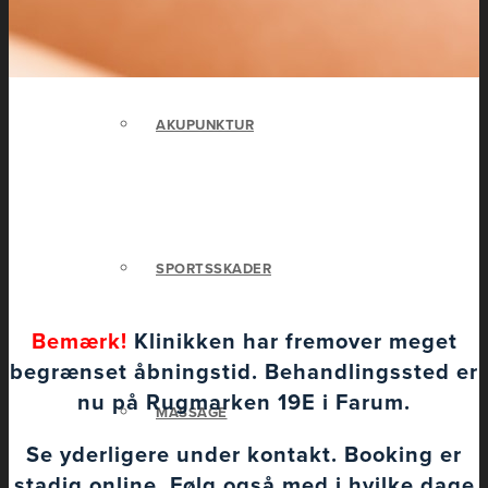
AKUPUNKTUR
SPORTSSKADER
Bemærk!
Klinikken har fremover meget
begrænset åbningstid. Behandlingssted er
nu på Rugmarken 19E i Farum.
MASSAGE
Se yderligere under kontakt. Booking er
stadig online. Følg også med i hvilke dage